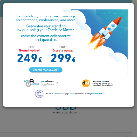
ES
|
EN
|
ISSN 2604-
LOGIN
PT
7071