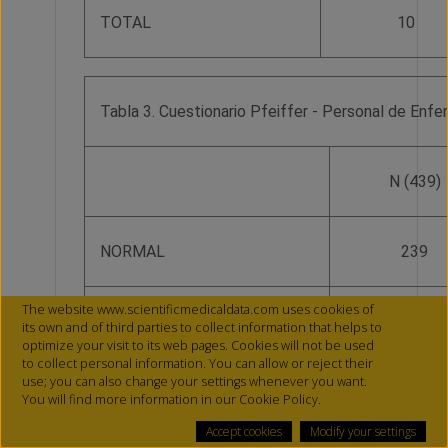
TOTAL
10
Tabla 3. Cuestionario Pfeiffer - Personal de Enfe
N (439)
NORMAL
239
The website www.scientificmedicaldata.com uses cookies of
LEVE
79
its own and of third parties to collect information that helps to
optimize your visit to its web pages. Cookies will not be used
to collect personal information. You can allow or reject their
use; you can also change your settings whenever you want.
MODERADO
58
You will find more information in our Cookie Policy.
Accept cookies
Modify your settings