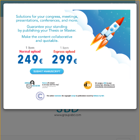
ES
|
EN
|
ISSN 2604-
LOGIN
PT
7071