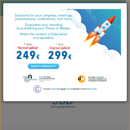
ES
|
EN
|
ISSN 2604-
LOGIN
PT
7071