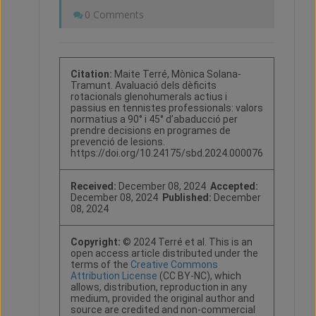
0 Comments
Citation:
Maite Terré, Mònica Solana-
Tramunt. Avaluació dels dèficits
rotacionals glenohumerals actius i
passius en tennistes professionals: valors
normatius a 90° i 45° d’abaducció per
prendre decisions en programes de
prevenció de lesions.
https://doi.org/10.24175/sbd.2024.000076
Received:
December 08, 2024
Accepted:
December 08, 2024
Published:
December
08, 2024
Copyright:
© 2024 Terré et al. This is an
open access article distributed under the
terms of the
Creative Commons
Attribution License
(CC BY-NC), which
allows, distribution, reproduction in any
medium, provided the original author and
source are credited and non-commercial