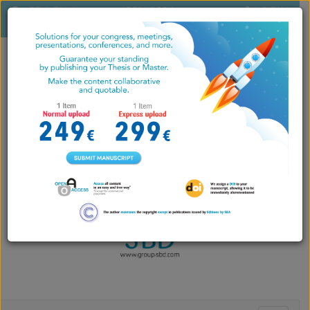
ES
|
EN
|
ISSN 2604-
LOGIN
PT
7071