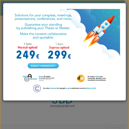
ES
|
EN
|
ISSN 2604-
LOGIN
PT
7071