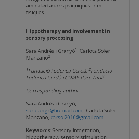
amb afectacions psíquiques com
físiques.
Hippotherapy and involvement in
sensory processing
1
Sara Andrés i Granyó
, Carlota Soler
2
Manzano
1
2
Fundació Federica Cerdà;
Fundació
Federica Cerdà i CDIAP Parc Taulí
Corresponding author
Sara Andrés i Granyó,
sara_angr@hotmail.com
, Carlota Soler
Manzano,
carsol2010@gmail.com
Keywords
: Sensory integration,
hippotherapy, sensory stimulation.