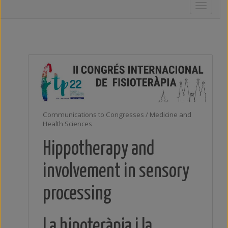
Toggle
navigati
Communications to Congresses / Medicine and
Health Sciences
Hippotherapy and
involvement in sensory
processing
La hipoteràpia i la