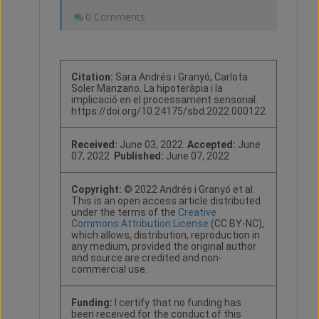
0 Comments
Citation:
Sara Andrés i Granyó, Carlota
Soler Manzano. La hipoteràpia i la
implicació en el processament sensorial.
https://doi.org/10.24175/sbd.2022.000122
Received:
June 03, 2022
Accepted:
June
07, 2022
Published:
June 07, 2022
Copyright:
© 2022 Andrés i Granyó et al.
This is an open access article distributed
under the terms of the
Creative
Commons Attribution License
(CC BY-NC),
which allows, distribution, reproduction in
any medium, provided the original author
and source are credited and non-
commercial use.
Funding:
I certify that no funding has
been received for the conduct of this