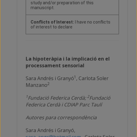
study and/or preparation of this
manuscript.
Conflicts of Interest:
I have no conflicts
of interest to declare
La hipoteràpia i la implicació en el
processament sensorial
1
Sara Andrés i Granyó
, Carlota Soler
2
Manzano
1
2
Fundació Federica Cerdà;
Fundació
Federica Cerdà i CDIAP Parc Taulí
Autores para correspondència
Sara Andrés i Granyó,
sara_angr@hotmail.com
, Carlota Soler