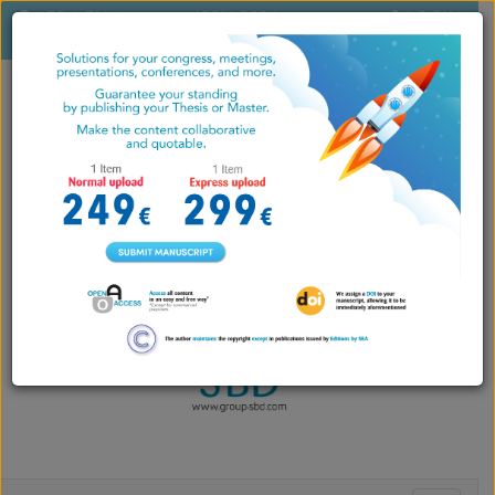
ES
|
EN
|
ISSN 2604-
LOGIN
PT
7071