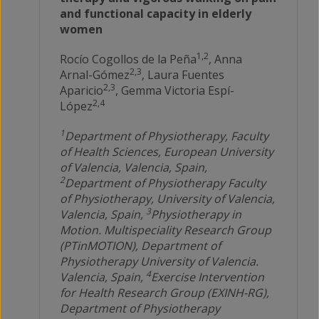
and functional capacity in elderly
women
1,2
Rocío Cogollos de la Peña
, Anna
2,3
Arnal-Gómez
, Laura Fuentes
2,3
Aparicio
, Gemma Victoria Espí-
2,4
López
1
Department of Physiotherapy, Faculty
of Health Sciences, European University
of Valencia, Valencia, Spain,
2
Department of Physiotherapy Faculty
of Physiotherapy, University of Valencia,
3
Valencia, Spain,
Physiotherapy in
Motion. Multispeciality Research Group
(PTinMOTION), Department of
Physiotherapy University of Valencia.
4
Valencia, Spain,
Exercise Intervention
for Health Research Group (EXINH-RG),
Department of Physiotherapy