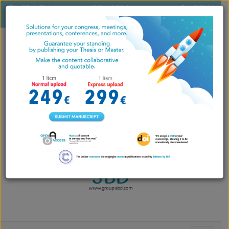
ES
|
EN
|
ISSN 2604-
LOGIN
PT
7071