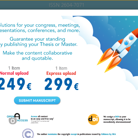
ISSN 2604-7071
 TO SMD
FOR AUTHORS
PUBLICATION FEES
PEE