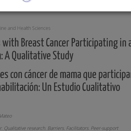
ine and Health Sciences
 with Breast Cancer Participating in 
: A Qualitative Study
tes con cáncer de mama que participa
bilitación: Un Estudio Cualitativo
 Mateo
. Qualitative research. Barriers. Facilitators. Peer-support