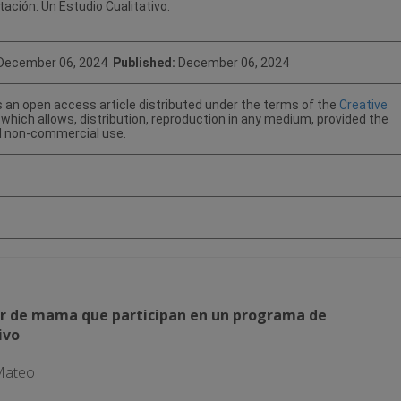
ación: Un Estudio Cualitativo.
December 06, 2024
Published:
December 06, 2024
s an open access article distributed under the terms of the
Creative
which allows, distribution, reproduction in any medium, provided the
nd non-commercial use.
er de mama que participan en un programa de
ivo
 Mateo