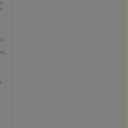
os
ón
dos
rio,
e
s