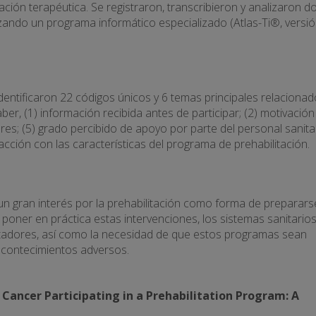
ción terapéutica. Se registraron, transcribieron y analizaron d
zando un programa informático especializado (Atlas-Ti®, versi
identificaron 22 códigos únicos y 6 temas principales relaciona
er, (1) información recibida antes de participar; (2) motivación
adores; (5) grado percibido de apoyo por parte del personal sanita
acción con las características del programa de prehabilitación.
n gran interés por la prehabilitación como forma de preparars
a poner en práctica estas intervenciones, los sistemas sanitario
litadores, así como la necesidad de que estos programas sean
acontecimientos adversos.
 Cancer Participating in a Prehabilitation Program: A