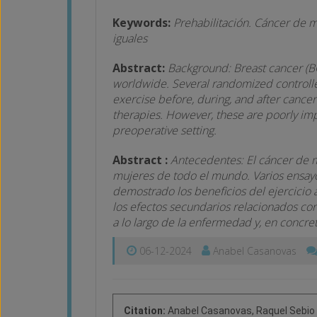
Keywords:
Prehabilitación. Cáncer de ma
iguales
Abstract:
Background: Breast cancer (B
worldwide. Several randomized controlled
exercise before, during, and after cancer
therapies. However, these are poorly imp
preoperative setting.
Abstract :
Antecedentes: El cáncer de m
mujeres de todo el mundo. Varios ensayos
demostrado los beneficios del ejercicio 
los efectos secundarios relacionados con 
a lo largo de la enfermedad y, en concre
06-12-2024
Anabel Casanovas
Citation:
Anabel Casanovas, Raquel Sebio 