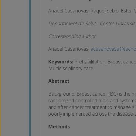
Anabel Casanovas, Raquel Sebio, Ester
Departament de Salut - Centre Univers
Corresponding author
Anabel Casanovas,
acasanovasa@tecno
Keywords:
Prehabilitation. Breast cancer
Multidisciplinary care
Abstract
Background: Breast cancer (BC) is the 
randomized controlled trials and systema
and after cancer treatment to manage sid
poorly implemented across the disease-spa
Methods