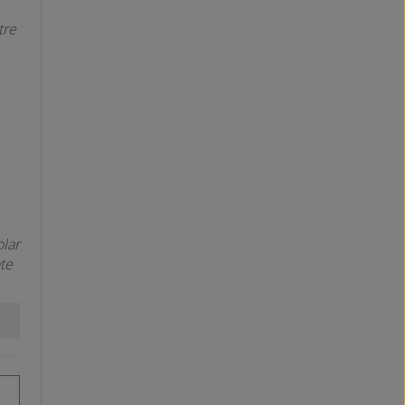
tre
olar
te