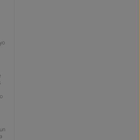
oyo
e
s
go
 un
a