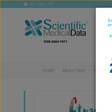
ES
|
EN
|
PT
HOME
ABOUT SMD
WELCOME