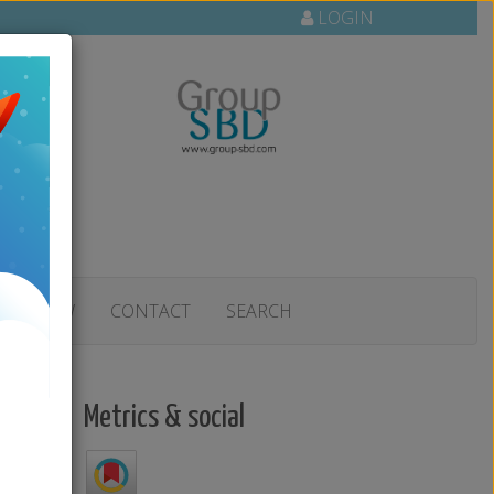
LOGIN
R REVIEW
CONTACT
SEARCH
Metrics & social